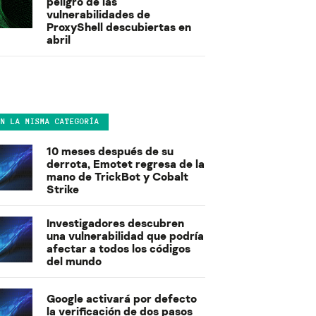
peligro de las
vulnerabilidades de
ProxyShell descubiertas en
abril
EN LA MISMA CATEGORÍA
10 meses después de su
derrota, Emotet regresa de la
mano de TrickBot y Cobalt
Strike
Investigadores descubren
una vulnerabilidad que podría
afectar a todos los códigos
del mundo
Google activará por defecto
la verificación de dos pasos