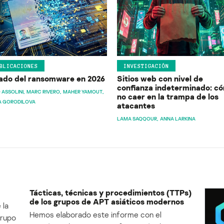
BLICACIONES
INVESTIGACIÓN
ado del ransomware en 2026
Sitios web con nivel de
confianza indeterminado: c
 ASSOLINI
MARC RIVERO
MAHER YAMOUT
no caer en la trampa de los
A GORODILOVA
atacantes
LAMA SAQQOUR
ANNA LARKINA
Tácticas, técnicas y procedimientos (TTPs)
de los grupos de APT asiáticos modernos
 la
Hemos elaborado este informe con el
Grupo