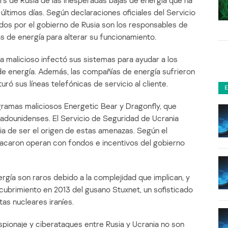
rs de Rusia de las inesperadas bajas de energía que ha
 últimos días. Según declaraciones oficiales del Servicio
dos por el gobierno de Rusia son los responsables de
as de energía para alterar su funcionamiento.
a malicioso infectó sus sistemas para ayudar a los
de energía. Además, las compañías de energía sufrieron
ró sus líneas telefónicas de servicio al cliente.
gramas maliciosos Energetic Bear y Dragonfly, que
tadounidenses. El Servicio de Seguridad de Ucrania
sia de ser el origen de estas amenazas. Según el
atacaron operan con fondos e incentivos del gobierno
rgía son raros debido a la complejidad que implican, y
ubrimiento en 2013 del gusano Stuxnet, un sofisticado
as nucleares iraníes.
spionaje y ciberataques entre Rusia y Ucrania no son