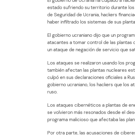
El gobierno de Ucrania ha culpado a hacke
estado sufriendo su territorio durante los
de Seguridad de Ucrania, hackers financia
haber infiltrado los sistemas de sus plant
El gobierno ucraniano dijo que un program
atacantes a tomar control de las plantas 
un ataque de negación de servicio que satu
Los ataques se realizaron usando los pro
también afectan las plantas nucleares es
culpó en sus declaraciones oficiales a Ru
gobierno ucraniano, los hackers que los 
ruso.
Los ataques cibernéticos a plantas de ene
se volvieron más resonados desde el desc
programa malicioso que afectaba las plant
Por otra parte, las acusaciones de cibere