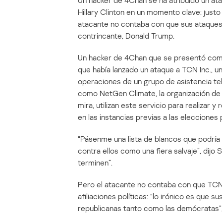
Un hacker de 4Chan se ha atribuido un ata
Hillary Clinton en un momento clave: justo
atacante no contaba con que sus ataques
contrincante, Donald Trump.
Un hacker de 4Chan que se presentó como “
que había lanzado un ataque a TCN Inc., un
operaciones de un grupo de asistencia tel
como NetGen Climate, la organización de a
mira, utilizan este servicio para realizar 
en las instancias previas a las elecciones 
“Pásenme una lista de blancos que podría 
contra ellos como una fiera salvaje”, dijo
terminen”.
Pero el atacante no contaba con que TCN 
afiliaciones políticas: “lo irónico es que
republicanas tanto como las demócratas”, 