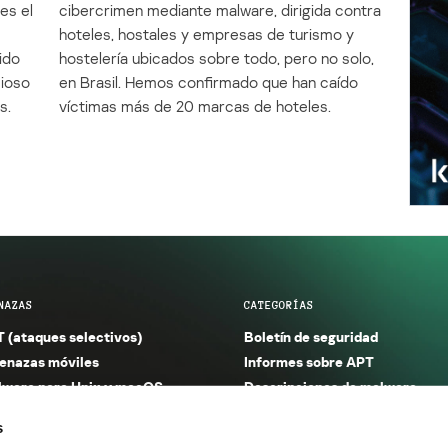
es el
cibercrimen mediante malware, dirigida contra
e
hoteles, hostales y empresas de turismo y
ido
hostelería ubicados sobre todo, pero no solo,
cioso
en Brasil. Hemos confirmado que han caído
s.
víctimas más de 20 marcas de hoteles.
NAZAS
CATEGORÍAS
 (ataques selectivos)
Boletín de seguridad
nazas móviles
Informes sobre APT
ware para Unix y macOS
Descripciones de malware
ware para Windows
Investigación
s
orno seguro (IoT)
Informes sobre malware