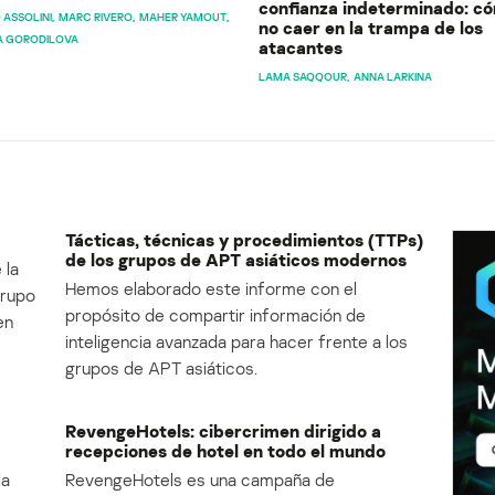
confianza indeterminado: c
 ASSOLINI
MARC RIVERO
MAHER YAMOUT
no caer en la trampa de los
A GORODILOVA
atacantes
LAMA SAQQOUR
ANNA LARKINA
Tácticas, técnicas y procedimientos (TTPs)
de los grupos de APT asiáticos modernos
 la
Hemos elaborado este informe con el
Grupo
propósito de compartir información de
en
inteligencia avanzada para hacer frente a los
grupos de APT asiáticos.
RevengeHotels: cibercrimen dirigido a
recepciones de hotel en todo el mundo
la
RevengeHotels es una campaña de