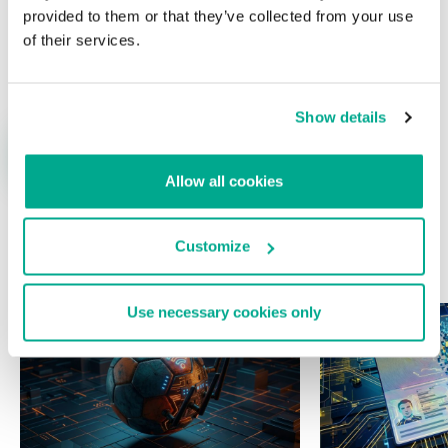
provided to them or that they’ve collected from your use
of their services.
Nombre
*
Correo electrónico
*
Show details
Allow all cookies
Customize
ÚLTIMAS PUBLICACIONES
Use necessary cookies only