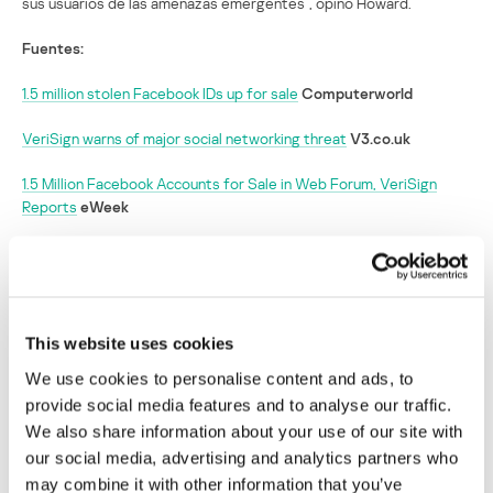
sus usuarios de las amenazas emergentes”, opinó Howard.
Fuentes:
1.5 million stolen Facebook IDs up for sale
Computerworld
VeriSign warns of major social networking threat
V3.co.uk
1.5 Million Facebook Accounts for Sale in Web Forum, VeriSign
Reports
eWeek
Un pirata informático vende 1,5 millones de
credenciales de Facebook
This website uses cookies
Su dirección de correo electrónico no será publicada.
Los
campos obligatorios están marcados con
*
We use cookies to personalise content and ads, to
provide social media features and to analyse our traffic.
We also share information about your use of our site with
our social media, advertising and analytics partners who
may combine it with other information that you’ve