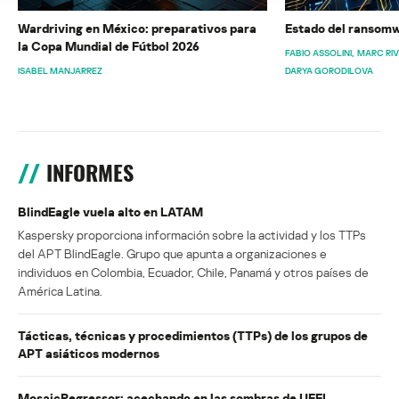
Wardriving en México: preparativos para
Estado del ransomw
la Copa Mundial de Fútbol 2026
FABIO ASSOLINI
MARC RI
ISABEL MANJARREZ
DARYA GORODILOVA
INFORMES
BlindEagle vuela alto en LATAM
Kaspersky proporciona información sobre la actividad y los TTPs
del APT BlindEagle. Grupo que apunta a organizaciones e
individuos en Colombia, Ecuador, Chile, Panamá y otros países de
América Latina.
Tácticas, técnicas y procedimientos (TTPs) de los grupos de
APT asiáticos modernos
MosaicRegressor: acechando en las sombras de UEFI