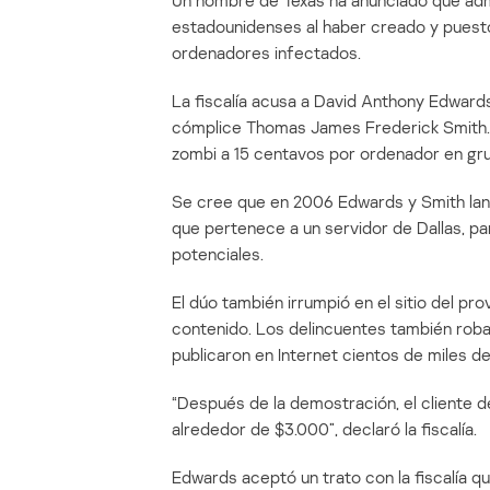
Un hombre de Texas ha anunciado que admit
estadounidenses al haber creado y puest
ordenadores infectados.
La fiscalía acusa a David Anthony Edwards
cómplice Thomas James Frederick Smith. L
zombi a 15 centavos por ordenador en g
Se cree que en 2006 Edwards y Smith lanz
que pertenece a un servidor de Dallas, pa
potenciales.
El dúo también irrumpió en el sitio del p
contenido. Los delincuentes también robar
publicaron en Internet cientos de miles d
“Después de la demostración, el cliente d
alrededor de $3.000”, declaró la fiscalía.
Edwards aceptó un trato con la fiscalía q