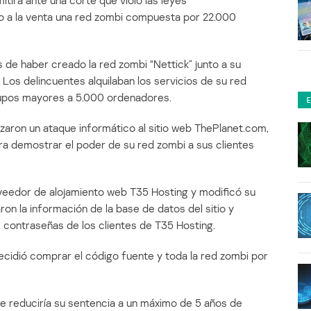
irá ante una corte que violó las leyes
o a la venta una red zombi compuesta por 22.000
 de haber creado la red zombi “Nettick” junto a su
os delincuentes alquilaban los servicios de su red
rupos mayores a 5.000 ordenadores.
aron un ataque informático al sitio web ThePlanet.com,
ra demostrar el poder de su red zombi a sus clientes
roveedor de alojamiento web T35 Hosting y modificó su
on la información de la base de datos del sitio y
e contraseñas de los clientes de T35 Hosting.
ecidió comprar el código fuente y toda la red zombi por
ue reduciría su sentencia a un máximo de 5 años de