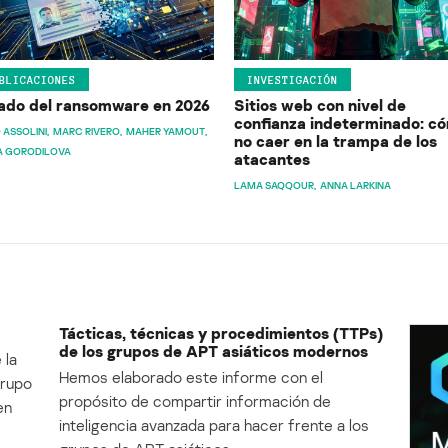
BLICACIONES
INVESTIGACIÓN
ado del ransomware en 2026
Sitios web con nivel de
confianza indeterminado: c
 ASSOLINI
MARC RIVERO
MAHER YAMOUT
no caer en la trampa de los
A GORODILOVA
atacantes
LAMA SAQQOUR
ANNA LARKINA
Tácticas, técnicas y procedimientos (TTPs)
de los grupos de APT asiáticos modernos
 la
Hemos elaborado este informe con el
Grupo
propósito de compartir información de
en
inteligencia avanzada para hacer frente a los