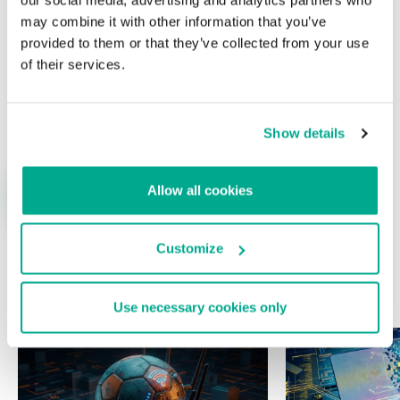
may combine it with other information that you’ve
provided to them or that they’ve collected from your use
of their services.
Nombre
*
Correo electrónico
*
Show details
Allow all cookies
Customize
ÚLTIMAS PUBLICACIONES
Use necessary cookies only