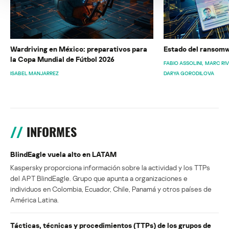
Wardriving en México: preparativos para
Estado del ransomw
la Copa Mundial de Fútbol 2026
FABIO ASSOLINI
MARC RI
ISABEL MANJARREZ
DARYA GORODILOVA
INFORMES
BlindEagle vuela alto en LATAM
Kaspersky proporciona información sobre la actividad y los TTPs
del APT BlindEagle. Grupo que apunta a organizaciones e
individuos en Colombia, Ecuador, Chile, Panamá y otros países de
América Latina.
Tácticas, técnicas y procedimientos (TTPs) de los grupos de