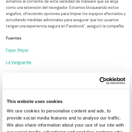
estamos al corriente de esta variedad de malware que se aloja
como una extensión del navegador. Estamos bloqueando estos
engaños, ofreciendo opciones para limpiar los equipos afectados y
estudiando medidas adicionales para asegurar que los usuarios
tengan una experiencia segura en Facebook”, aseguró la compañía.
Fuentes
Fayer Wayer
La Vanguardia
La Voz
Un vergonzoso video pornográfico
malicioso se propaga en Facebook
This website uses cookies
We use cookies to personalise content and ads, to
Su dirección de correo electrónico no será publicada.
Los
provide social media features and to analyse our traffic.
campos obligatorios están marcados con
*
We also share information about your use of our site with
our social media, advertising and analytics partners who