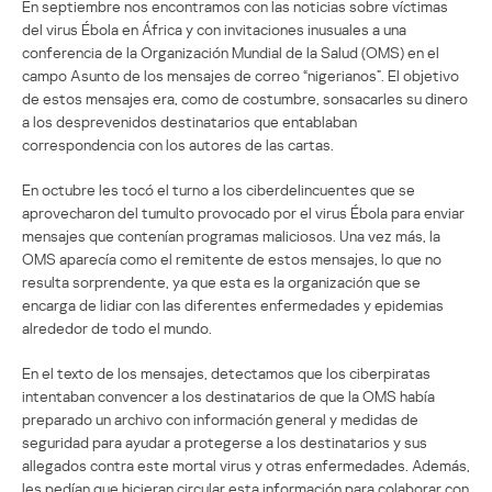
En septiembre nos encontramos con las noticias sobre víctimas
del virus Ébola en África y con invitaciones inusuales a una
conferencia de la Organización Mundial de la Salud (OMS) en el
campo Asunto de los mensajes de correo “nigerianos”. El objetivo
de estos mensajes era, como de costumbre, sonsacarles su dinero
a los desprevenidos destinatarios que entablaban
correspondencia con los autores de las cartas.
En octubre les tocó el turno a los ciberdelincuentes que se
aprovecharon del tumulto provocado por el virus Ébola para enviar
mensajes que contenían programas maliciosos. Una vez más, la
OMS aparecía como el remitente de estos mensajes, lo que no
resulta sorprendente, ya que esta es la organización que se
encarga de lidiar con las diferentes enfermedades y epidemias
alrededor de todo el mundo.
En el texto de los mensajes, detectamos que los ciberpiratas
intentaban convencer a los destinatarios de que la OMS había
preparado un archivo con información general y medidas de
seguridad para ayudar a protegerse a los destinatarios y sus
allegados contra este mortal virus y otras enfermedades. Además,
les pedían que hicieran circular esta información para colaborar con