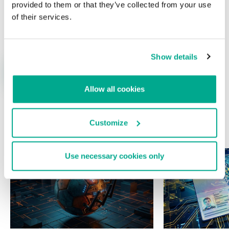
provided to them or that they’ve collected from your use
Nombre
*
Correo electrónico
*
of their services.
Show details
Allow all cookies
Customize
ÚLTIMAS PUBLICACIONES
Use necessary cookies only