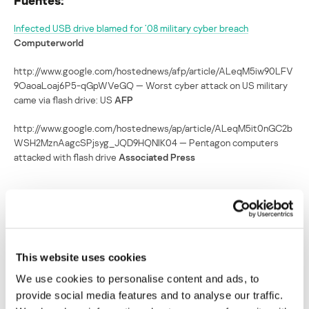
Infected USB drive blamed for ’08 military cyber breach
Computerworld
http://www.google.com/hostednews/afp/article/ALeqM5iw90LFV
9OaoaLoaj6P5-qGpWVeGQ — Worst cyber attack on US military
came via flash drive: US
AFP
http://www.google.com/hostednews/ap/article/ALeqM5it0nGC2b
WSH2MznAagcSPjsyg_JQD9HQNIK04 — Pentagon computers
attacked with flash drive
Associated Press
SECURITY
Una infección de USB causó el peor ataque
This website uses cookies
informático que haya recibido el Pentágono
We use cookies to personalise content and ads, to
provide social media features and to analyse our traffic.
Su dirección de correo electrónico no será publicada.
Los