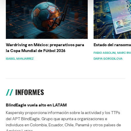
Wardriving en México: preparativos para
Estado del ransomw
la Copa Mundial de Fútbol 2026
FABIO ASSOLINI
MARC RI
ISABEL MANJARREZ
DARYA GORODILOVA
INFORMES
BlindEagle vuela alto en LATAM
Kaspersky proporciona información sobre la actividad y los TTPs
del APT BlindEagle. Grupo que apunta a organizaciones e
individuos en Colombia, Ecuador, Chile, Panamá y otros países de
América Latina.