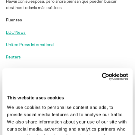
Hawái con su esposa, pero ahora piensan que pueden buscar
destinos todavía más exóticos.
Fuentes
BBC News
United Press International
Reuters
United Airlines recompensa a un hacker con
1 millón de millas de viaje por denunciar una
vulnerabilidad
This website uses cookies
Su dirección de correo electrónico no será publicada.
Los
We use cookies to personalise content and ads, to
campos obligatorios están marcados con
*
provide social media features and to analyse our traffic.
We also share information about your use of our site with
our social media, advertising and analytics partners who