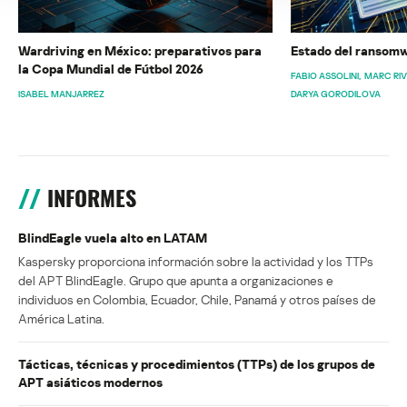
Wardriving en México: preparativos para
Estado del ransomw
la Copa Mundial de Fútbol 2026
FABIO ASSOLINI
MARC RI
ISABEL MANJARREZ
DARYA GORODILOVA
INFORMES
BlindEagle vuela alto en LATAM
Kaspersky proporciona información sobre la actividad y los TTPs
del APT BlindEagle. Grupo que apunta a organizaciones e
individuos en Colombia, Ecuador, Chile, Panamá y otros países de
América Latina.
Tácticas, técnicas y procedimientos (TTPs) de los grupos de
APT asiáticos modernos