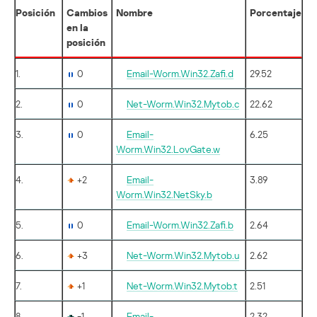
Posición
Cambios
Nombre
Porcentaje
en la
posición
1.
0
Email-Worm.Win32.Zafi.d
29.52
2.
0
Net-Worm.Win32.Mytob.c
22.62
3.
0
Email-
6.25
Worm.Win32.LovGate.w
4.
+2
Email-
3.89
Worm.Win32.NetSky.b
5.
0
Email-Worm.Win32.Zafi.b
2.64
6.
+3
Net-Worm.Win32.Mytob.u
2.62
7.
+1
Net-Worm.Win32.Mytob.t
2.51
8.
-1
Email-
2.32