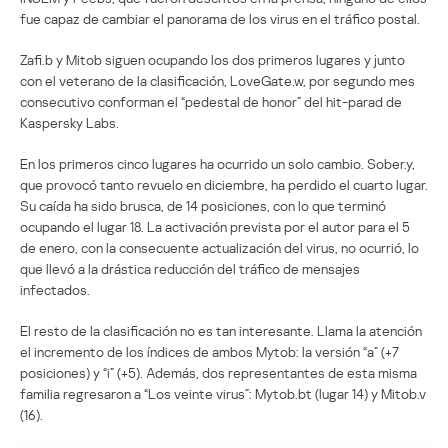
fue capaz de cambiar el panorama de los virus en el tráfico postal.
Zafi.b y Mitob siguen ocupando los dos primeros lugares y junto
con el veterano de la clasificación, LoveGate.w, por segundo mes
consecutivo conforman el “pedestal de honor” del hit-parad de
Kaspersky Labs.
En los primeros cinco lugares ha ocurrido un solo cambio. Sober.y,
que provocó tanto revuelo en diciembre, ha perdido el cuarto lugar.
Su caída ha sido brusca, de 14 posiciones, con lo que terminó
ocupando el lugar 18. La activación prevista por el autor para el 5
de enero, con la consecuente actualización del virus, no ocurrió, lo
que llevó a la drástica reducción del tráfico de mensajes
infectados.
El resto de la clasificación no es tan interesante. Llama la atención
el incremento de los índices de ambos Mytob: la versión “a” (+7
posiciones) y “i” (+5). Además, dos representantes de esta misma
familia regresaron a “Los veinte virus”: Mytob.bt (lugar 14) y Mitob.v
(16).