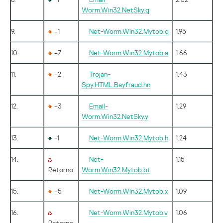
Worm.Win32.NetSky.q
9.
+1
Net-Worm.Win32.Mytob.q
1.95
10.
+7
Net-Worm.Win32.Mytob.a
1.66
11.
+2
Trojan-
1.43
Spy.HTML.Bayfraud.hn
12.
+3
Email-
1.29
Worm.Win32.NetSky.y
13.
-1
Net-Worm.Win32.Mytob.h
1.24
14.
Net-
1.15
Retorno
Worm.Win32.Mytob.bt
15.
+5
Net-Worm.Win32.Mytob.x
1.09
16.
Net-Worm.Win32.Mytob.v
1.06
Retorno