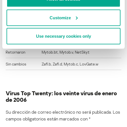
Nuevos
No hay nuevos programas maliciosos
Customize
Subieron
NetSky.b, Mytob.u, Mytob.t, Mytob.q, Mytob.a,
Bayfraud.hn, NetSky.y, Mytob.x, Mytob.y
Use necessary cookies only
Bajaron
NetSky.q, Mytob.h, Sober.y, Bagle.dx
Retornaron
Mytob.bt, Mytob.v, NetSky.t
Sin cambios
Zafi.b, Zafi.d, Mytob.c, LovGate.w
Virus Top Twenty: los veinte virus de enero
de 2006
Su dirección de correo electrónico no será publicada.
Los
campos obligatorios están marcados con
*