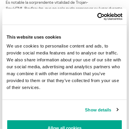
Es notable la sorprendente vitalidad de Trojan-
Spy.HTML.Bayfrau.hn, que no solo pudo conservar su lugar durante
dos meses (algo admirable), sino que subió dos lugares. De esta
manera, se convirtió en el primer envío phishing que se acercó
tanto a la primera decena. Indudablemente, este es un envío
masivo, que atacó durante varios meses a los usuarios del sistema
This website uses cookies
eBay.
We use cookies to personalise content and ads, to
En su totalidad, enero fue uno de los meses más tranquilos del
provide social media features and to analyse our traffic.
último periodo, ya que no fue oscurecido por grandes epidemias
We also share information about your use of our site with
virales.
our social media, advertising and analytics partners who
may combine it with other information that you’ve
Los otros programas maliciosos presentes en el tráfico postal
ocuparon un significante (13,37%) lugar, lo que evidencia que existe
provided to them or that they’ve collected from your use
una gran cantidad de gusanos y troyanos que pertenecen a otras
of their services.
familias.
Entre los “Veinte virus” no han aparecido nuevos programas
Show details
maliciosos.
Resumen:
Allow all cookies