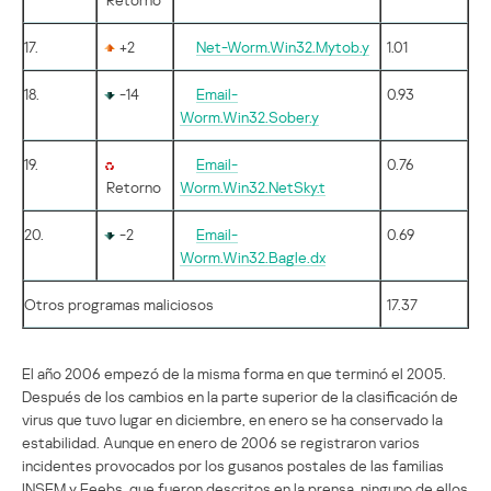
17.
+2
Net-Worm.Win32.Mytob.y
1.01
18.
-14
Email-
0.93
Worm.Win32.Sober.y
19.
Email-
0.76
Retorno
Worm.Win32.NetSky.t
20.
-2
Email-
0.69
Worm.Win32.Bagle.dx
Otros programas maliciosos
17.37
El año 2006 empezó de la misma forma en que terminó el 2005.
Después de los cambios en la parte superior de la clasificación de
virus que tuvo lugar en diciembre, en enero se ha conservado la
estabilidad. Aunque en enero de 2006 se registraron varios
incidentes provocados por los gusanos postales de las familias
INSEM y Feebs, que fueron descritos en la prensa, ninguno de ellos