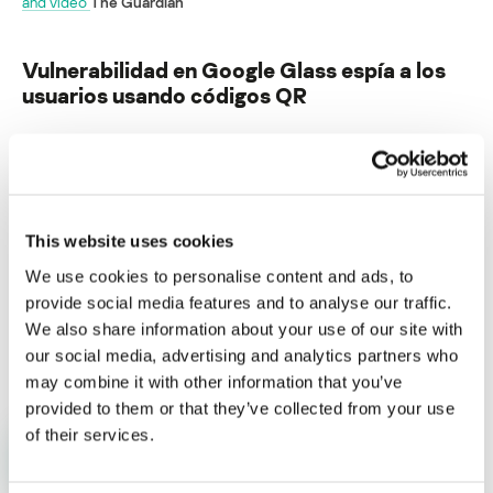
and video
The Guardian
Vulnerabilidad en Google Glass espía a los
usuarios usando códigos QR
Su dirección de correo electrónico no será publicada.
Los
campos obligatorios están marcados con
*
This website uses cookies
We use cookies to personalise content and ads, to
provide social media features and to analyse our traffic.
We also share information about your use of our site with
Nombre
*
Correo electrónico
*
our social media, advertising and analytics partners who
may combine it with other information that you’ve
provided to them or that they’ve collected from your use
of their services.