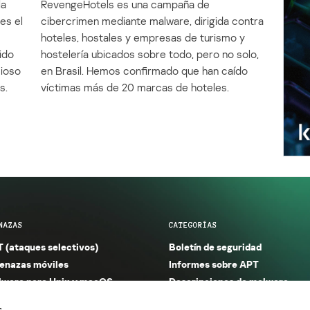
la
RevengeHotels es una campaña de
es el
cibercrimen mediante malware, dirigida contra
e
hoteles, hostales y empresas de turismo y
ido
hostelería ubicados sobre todo, pero no solo,
cioso
en Brasil. Hemos confirmado que han caído
s.
víctimas más de 20 marcas de hoteles.
NAZAS
CATEGORÍAS
 (ataques selectivos)
Boletín de seguridad
nazas móviles
Informes sobre APT
ware para Unix y macOS
Descripciones de malware
ware para Windows
Investigación
s