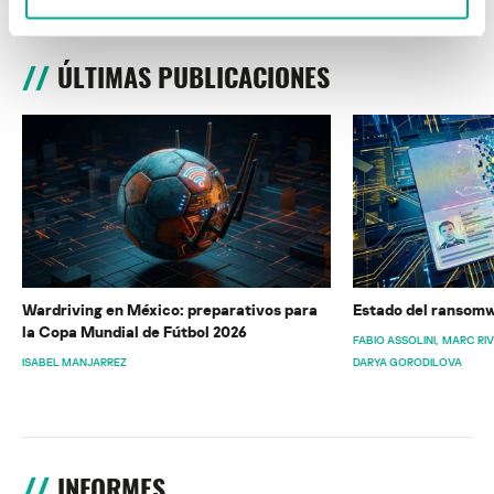
ÚLTIMAS PUBLICACIONES
Wardriving en México: preparativos para
Estado del ransomw
la Copa Mundial de Fútbol 2026
FABIO ASSOLINI
MARC RI
ISABEL MANJARREZ
DARYA GORODILOVA
INFORMES