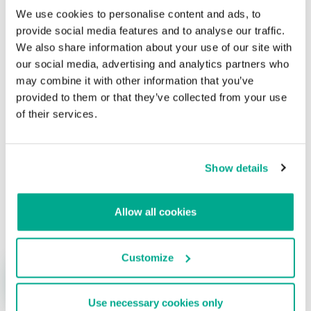
We use cookies to personalise content and ads, to
provide social media features and to analyse our traffic.
We also share information about your use of our site with
Ya llegó el martes de parches de abril
our social media, advertising and analytics partners who
Su dirección de correo electrónico no será publicada.
Los
may combine it with other information that you’ve
campos obligatorios están marcados con
*
provided to them or that they’ve collected from your use
of their services.
Show details
Nombre
*
Correo electrónico
*
Allow all cookies
Customize
Use necessary cookies only