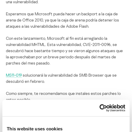
una vulnerabilidad.
Esperamos que Microsoft pueda hacer un backport a la caja de
arena de Office 2010, ya que la caja de arena podría detener los
ataques a las vulnerabilidades de Adobe Flash.
Con este lanzamiento, Microsoft al fin está arreglando la
vulnerabilidad MHTML. Esta vulnerabilidad, CVE-2011-0096, se
descubrió hace bastante tiempo y se vieron algunos ataques que
la aprovechaban por un breve periodo después del martes de
parches del mes pasado.
MS11-019
solucionará la vulnerabilidad de SMB Browser que se
descubrió en febrero.
Como siempre, te recomendamos que instales estos parches lo
antes posible.
MICROSOFT
MICROSOFT WINDOWS
MARTES DE PARCHES
This website uses cookies
VULNERABILIDADES
MICROSOFT OFFICE