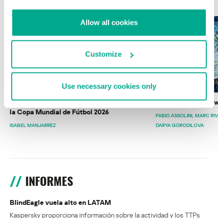
Allow all cookies
Customize
Use necessary cookies only
Wardriving en México: preparativos para
Estado del ransomw
la Copa Mundial de Fútbol 2026
FABIO ASSOLINI
MARC RI
ISABEL MANJARREZ
DARYA GORODILOVA
INFORMES
BlindEagle vuela alto en LATAM
Kaspersky proporciona información sobre la actividad y los TTPs