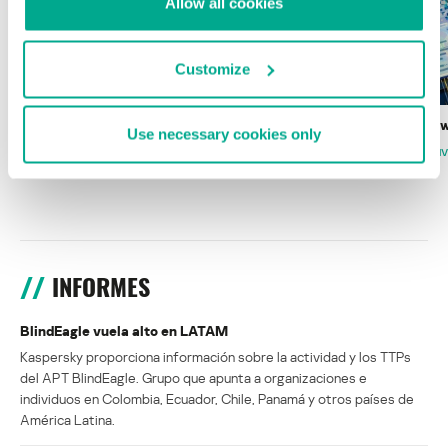
Allow all cookies
Customize
Wardriving en México: preparativos para
Estado del ransomw
Use necessary cookies only
la Copa Mundial de Fútbol 2026
FABIO ASSOLINI
MARC RI
ISABEL MANJARREZ
DARYA GORODILOVA
INFORMES
BlindEagle vuela alto en LATAM
Kaspersky proporciona información sobre la actividad y los TTPs
del APT BlindEagle. Grupo que apunta a organizaciones e
individuos en Colombia, Ecuador, Chile, Panamá y otros países de
América Latina.