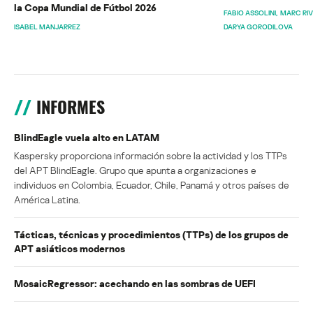
la Copa Mundial de Fútbol 2026
FABIO ASSOLINI
MARC RI
ISABEL MANJARREZ
DARYA GORODILOVA
INFORMES
BlindEagle vuela alto en LATAM
Kaspersky proporciona información sobre la actividad y los TTPs
del APT BlindEagle. Grupo que apunta a organizaciones e
individuos en Colombia, Ecuador, Chile, Panamá y otros países de
América Latina.
Tácticas, técnicas y procedimientos (TTPs) de los grupos de
APT asiáticos modernos
MosaicRegressor: acechando en las sombras de UEFI