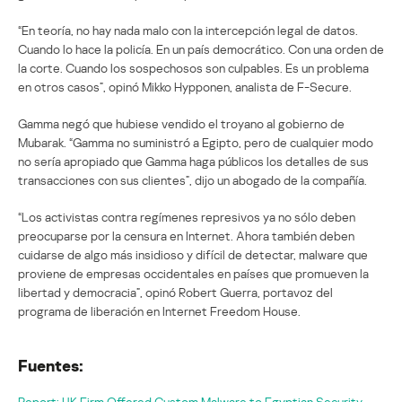
“En teoría, no hay nada malo con la intercepción legal de datos.
Cuando lo hace la policía. En un país democrático. Con una orden de
la corte. Cuando los sospechosos son culpables. Es un problema
en otros casos”, opinó Mikko Hypponen, analista de F-Secure.
Gamma negó que hubiese vendido el troyano al gobierno de
Mubarak. “Gamma no suministró a Egipto, pero de cualquier modo
no sería apropiado que Gamma haga públicos los detalles de sus
transacciones con sus clientes”, dijo un abogado de la compañía.
“Los activistas contra regímenes represivos ya no sólo deben
preocuparse por la censura en Internet. Ahora también deben
cuidarse de algo más insidioso y difícil de detectar, malware que
proviene de empresas occidentales en países que promueven la
libertad y democracia”, opinó Robert Guerra, portavoz del
programa de liberación en Internet Freedom House.
Fuentes:
Report: UK Firm Offered Custom Malware to Egyptian Security