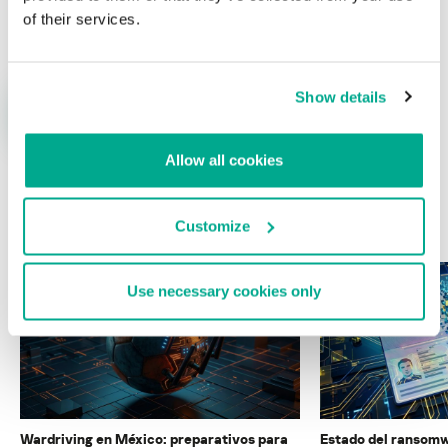
Nombre
*
Correo electrónico
*
of their services.
Show details
Allow all cookies
ÚLTIMAS PUBLICACIONES
Customize
Use necessary cookies only
Wardriving en México: preparativos para
Estado del ransomw