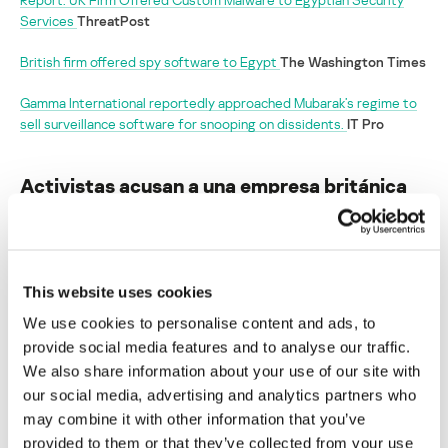
Services
ThreatPost
British firm offered spy software to Egypt
The Washington Times
Gamma International reportedly approached Mubarak’s regime to
sell surveillance software for snooping on dissidents.
IT Pro
Activistas acusan a una empresa británica
de ofrecer programas espía al gobierno de
Mubarak
Su dirección de correo electrónico no será publicada.
Los
This website uses cookies
campos obligatorios están marcados con
*
We use cookies to personalise content and ads, to
provide social media features and to analyse our traffic.
We also share information about your use of our site with
our social media, advertising and analytics partners who
may combine it with other information that you’ve
provided to them or that they’ve collected from your use