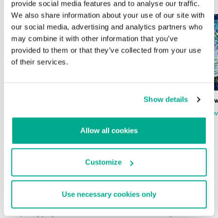
provide social media features and to analyse our traffic.
We also share information about your use of our site with
our social media, advertising and analytics partners who
may combine it with other information that you’ve
provided to them or that they’ve collected from your use
of their services.
Show details
Wardriving en México: preparativos para
Estado del ransomw
la Copa Mundial de Fútbol 2026
FABIO ASSOLINI
MARC RI
ISABEL MANJARREZ
DARYA GORODILOVA
Allow all cookies
Customize
INFORMES
Use necessary cookies only
BlindEagle vuela alto en LATAM
Kaspersky proporciona información sobre la actividad y los TTPs