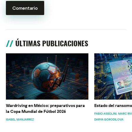
ÚLTIMAS PUBLICACIONES
Wardriving en México: preparativos para
Estado del ransomw
la Copa Mundial de Fútbol 2026
FABIO ASSOLINI
MARC RI
ISABEL MANJARREZ
DARYA GORODILOVA