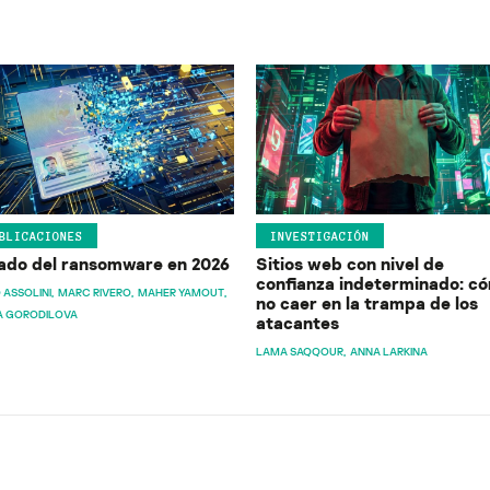
BLICACIONES
INVESTIGACIÓN
ado del ransomware en 2026
Sitios web con nivel de
confianza indeterminado: c
 ASSOLINI
MARC RIVERO
MAHER YAMOUT
no caer en la trampa de los
A GORODILOVA
atacantes
LAMA SAQQOUR
ANNA LARKINA