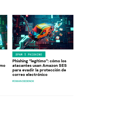
SPAM Y PHISHING
Phishing “legítimo”: cómo los
ómo
atacantes usan Amazon SES
para evadir la protección de
correo electrónico
ROMAN DEDENOK