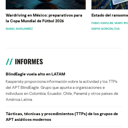
Wardriving en México: preparativos para
Estado del ransomw
la Copa Mundial de Fútbol 2026
FABIO ASSOLINI
MARC RI
ISABEL MANJARREZ
DARYA GORODILOVA
INFORMES
BlindEagle vuela alto en LATAM
Kaspersky proporciona información sobre la actividad y los TTPs
del APT BlindEagle. Grupo que apunta a organizaciones e
individuos en Colombia, Ecuador, Chile, Panamá y otros países de
América Latina.
Tácticas, técnicas y procedimientos (TTPs) de los grupos de
APT asiáticos modernos