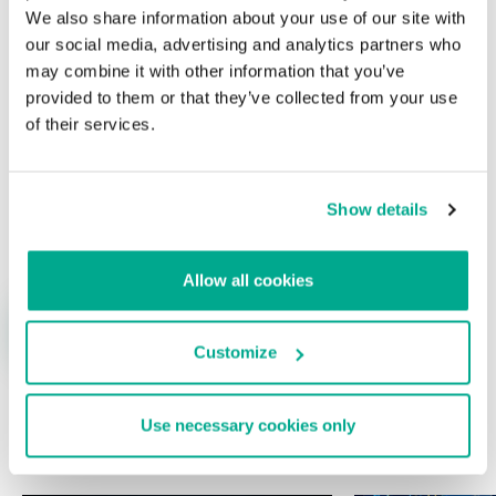
Su dirección de correo electrónico no será publicada.
Los
We also share information about your use of our site with
campos obligatorios están marcados con
*
our social media, advertising and analytics partners who
may combine it with other information that you’ve
provided to them or that they’ve collected from your use
of their services.
Nombre
*
Correo electrónico
*
Show details
Allow all cookies
Customize
Use necessary cookies only
ÚLTIMAS PUBLICACIONES