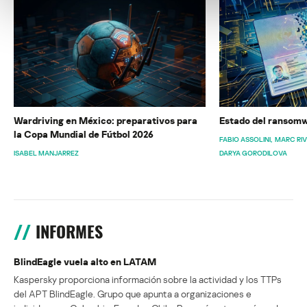
Wardriving en México: preparativos para
Estado del ransomw
la Copa Mundial de Fútbol 2026
FABIO ASSOLINI
MARC RI
ISABEL MANJARREZ
DARYA GORODILOVA
INFORMES
BlindEagle vuela alto en LATAM
Kaspersky proporciona información sobre la actividad y los TTPs
del APT BlindEagle. Grupo que apunta a organizaciones e