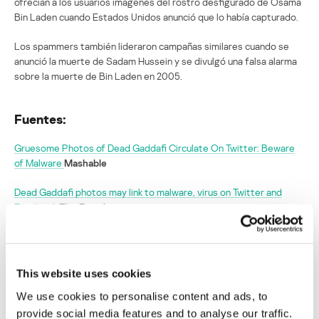
ofrecían a los usuarios imágenes del rostro desfigurado de Osama
Bin Laden cuando Estados Unidos anunció que lo había capturado.
Los spammers también lideraron campañas similares cuando se
anunció la muerte de Sadam Hussein y se divulgó una falsa alarma
sobre la muerte de Bin Laden en 2005.
Fuentes:
Gruesome Photos of Dead Gaddafi Circulate On Twitter: Beware
of Malware
Mashable
Dead Gaddafi photos may link to malware, virus on Twitter and
Facebook
The Examiner
Gaddafi death reports likely to spawn multiple scams
The Register
This website uses cookies
Advierten que la muerte de Gaddafi puede
desatar una ola de spam y estafas virtuales
We use cookies to personalise content and ads, to
provide social media features and to analyse our traffic.