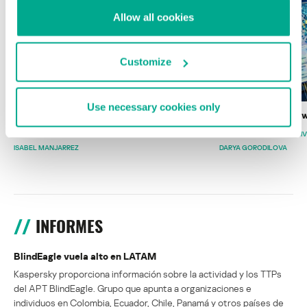
Allow all cookies
Customize
Use necessary cookies only
Wardriving en México: preparativos para
Estado del ransomw
la Copa Mundial de Fútbol 2026
FABIO ASSOLINI
MARC RI
ISABEL MANJARREZ
DARYA GORODILOVA
INFORMES
BlindEagle vuela alto en LATAM
Kaspersky proporciona información sobre la actividad y los TTPs
del APT BlindEagle. Grupo que apunta a organizaciones e
individuos en Colombia, Ecuador, Chile, Panamá y otros países de