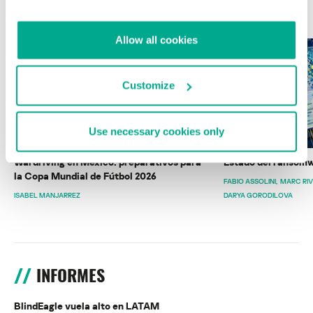
ÚLTIMAS PUBLICACIONES
Allow all cookies
Customize
Use necessary cookies only
Wardriving en México: preparativos para
Estado del ransomw
la Copa Mundial de Fútbol 2026
FABIO ASSOLINI
MARC RI
ISABEL MANJARREZ
DARYA GORODILOVA
INFORMES
BlindEagle vuela alto en LATAM