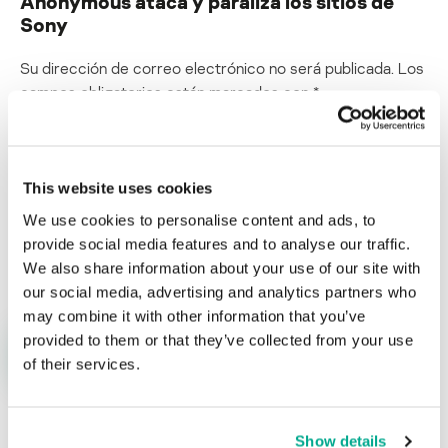
Anonymous ataca y paraliza los sitios de
Sony
Su dirección de correo electrónico no será publicada.
Los
campos obligatorios están marcados con
*
This website uses cookies
We use cookies to personalise content and ads, to
Nombre
*
Correo electrónico
*
provide social media features and to analyse our traffic.
We also share information about your use of our site with
our social media, advertising and analytics partners who
may combine it with other information that you’ve
provided to them or that they’ve collected from your use
of their services.
Show details