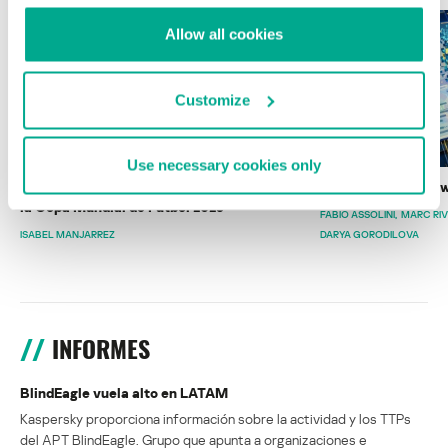
Allow all cookies
Customize
Use necessary cookies only
Wardriving en México: preparativos para
Estado del ransomw
la Copa Mundial de Fútbol 2026
FABIO ASSOLINI
MARC RI
ISABEL MANJARREZ
DARYA GORODILOVA
INFORMES
BlindEagle vuela alto en LATAM
Kaspersky proporciona información sobre la actividad y los TTPs
del APT BlindEagle. Grupo que apunta a organizaciones e