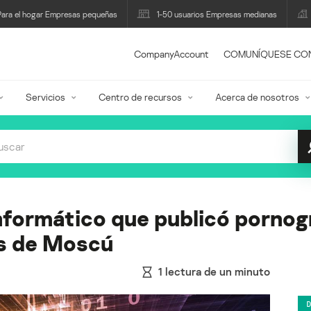
Para el hogar Empresas pequeñas
1-50 usuarios Empresas medianas
CompanyAccount
COMUNÍQUESE CO
Servicios
Centro de recursos
Acerca de nosotros
informático que publicó pornogr
as de Moscú
1
lectura de un minuto