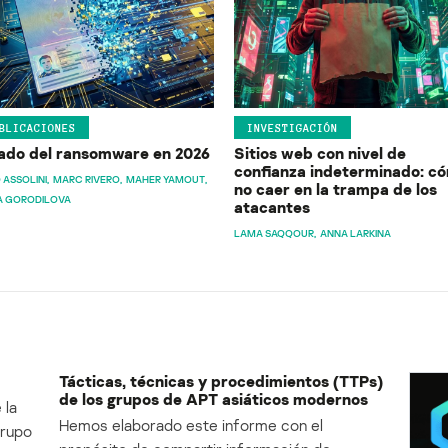
BLICACIONES
INVESTIGACIÓN
ado del ransomware en 2026
Sitios web con nivel de
confianza indeterminado: c
 ASSOLINI
MARC RIVERO
MAHER YAMOUT
no caer en la trampa de los
A GORODILOVA
atacantes
LAMA SAQQOUR
ANNA LARKINA
Tácticas, técnicas y procedimientos (TTPs)
de los grupos de APT asiáticos modernos
 la
Hemos elaborado este informe con el
Grupo