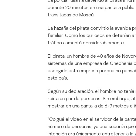
La policía rusa ha detenido al pirata info
durante 20 minutos en una pantalla public
transitadas de Moscú.
La hazaña del pirata convirtió la avenida p
familiar. Como los curiosos se detenían a v
tráfico aumentó considerablemente.
El pirata, un hombre de 40 años de Novoro
sistemas de una empresa de Chechenia par
escogido esta empresa porque no pensaba 
este país.
Según su declaración, el hombre no tenía 
reír a un par de personas. Sin embargo, af
mostrar en una pantalla de 6×9 metros e i
“Colgué el vídeo en el servidor de la panta
número de personas, ya que suponía que e
intención era únicamente entretener a la 