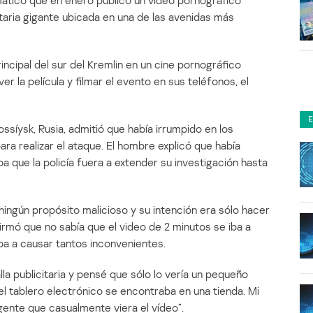
rmático que en enero publicó un video pornográfico
itaria gigante ubicada en una de las avenidas más
rincipal del sur del Kremlin en un cine pornográfico
er la película y filmar el evento en sus teléfonos, el
ssíysk, Rusia, admitió que había irrumpido en los
a realizar el ataque. El hombre explicó que había
que la policía fuera a extender su investigación hasta
ningún propósito malicioso y su intención era sólo hacer
irmó que no sabía que el video de 2 minutos se iba a
ba a causar tantos inconvenientes.
lla publicitaria y pensé que sólo lo vería un pequeño
l tablero electrónico se encontraba en una tienda. Mi
gente que casualmente viera el vídeo”.