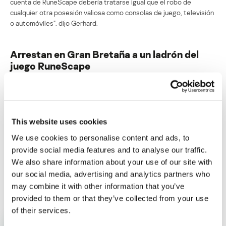
cuenta de RuneScape debería tratarse igual que el robo de
cualquier otra posesión valiosa como consolas de juego, televisión
o automóviles”, dijo Gerhard.
Arrestan en Gran Bretaña a un ladrón del
juego RuneScape
Su dirección de correo electrónico no será publicada.
Los
campos obligatorios están marcados con
*
This website uses cookies
We use cookies to personalise content and ads, to
provide social media features and to analyse our traffic.
We also share information about your use of our site with
our social media, advertising and analytics partners who
Nombre
*
Correo electrónico
*
may combine it with other information that you’ve
provided to them or that they’ve collected from your use
of their services.