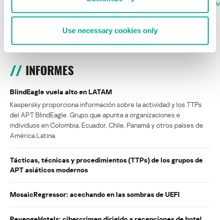
la Copa Mundial de Fútbol 2026
FABIO ASSOLINI
MARC RI
ISABEL MANJARREZ
DARYA GORODILOVA
Use necessary cookies only
INFORMES
BlindEagle vuela alto en LATAM
Kaspersky proporciona información sobre la actividad y los TTPs
del APT BlindEagle. Grupo que apunta a organizaciones e
individuos en Colombia, Ecuador, Chile, Panamá y otros países de
América Latina.
Tácticas, técnicas y procedimientos (TTPs) de los grupos de
APT asiáticos modernos
MosaicRegressor: acechando en las sombras de UEFI
RevengeHotels: cibercrimen dirigido a recepciones de hotel