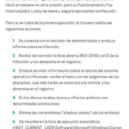
inició el malware en otra ocasión, pero su funcionamiento fue
interrumpido), Locky las leerá y seguirá ejecutando la infección.
Pero si se trata de la primera ejecución, el troyano realiza las
siguientes acciones:
1
Se conecta con el servidor de administración y envía un
informe sobre la infección;
2
Recibe del servidor la llave abierta RSA-2048 y el ID de la
infección, y los almacena en el registro;
3
Envía al servidor información sobre el idioma del sistema
operativo infectado, recibe el texto con las exigencias de los
atacantes, que más tarde se mostrará a la víctima, y los
almacena en el registro;
4
En los discos locales, busca y cifra los archivos con
determinadas extensiones;
5
Elimina las
instantáneas
(“shadow copies”) de los archivos;
6
Se inscribe en la lista de ejecución automática
(HKEY_CURRENT_USER\Software\Microsoft\Windows\Curren