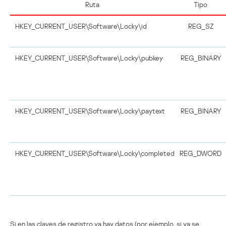
Ruta
Tipo
HKEY_CURRENT_USER\Software\Locky\id
REG_SZ
HKEY_CURRENT_USER\Software\Locky\pubkey
REG_BINARY
HKEY_CURRENT_USER\Software\Locky\paytext
REG_BINARY
HKEY_CURRENT_USER\Software\Locky\completed
REG_DWORD
Si en las claves de registro ya hay datos (por ejemplo, si ya se