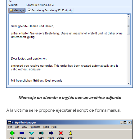
Mensaje en alemán e inglés con un archivo adjunto
A la víctima se le propone ejecutar el script de forma manual.