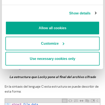
Lista de extensiones de los archivos para cifrar
Show details
Para cada archivo encontrado, Locky genera una nueva clave de 128
bits y cifra el contenido del archivo con el algoritmo AES-128 en
modo CTR. El archivo cifrado recibe un nombre tipo <ID 16
Allow all cookies
caracteres hex> <16 caracteres hex aleatorios> .locky. Al final del
archivo se coloca la siguiente estructura:
Customize
Use necessary cookies only
La estructura que Locky pone al final del archivo cifrado
En la sintaxis del lenguaje C esta estructura se puede describir de
esta forma:
C
1
struct
file_data