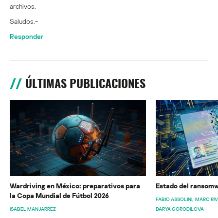
archivos.
Saludos.-
Responder
ÚLTIMAS PUBLICACIONES
Wardriving en México: preparativos para
Estado del ransomw
la Copa Mundial de Fútbol 2026
FABIO ASSOLINI
MARC RI
ISABEL MANJARREZ
DARYA GORODILOVA