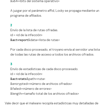
&x64=<bits del sistema operativo>
A juzgar por el parámetro affid, Locky se propaga mediante un
programa de afiliados.
2
Envío de la lista de rutas cifradas.
id = <id de la infección>
&act=report
&data=<lista de rutas>
Por cada disco procesado, el troyano envía al servidor una lista
de todas las rutas de acceso a todos los archivos cifrados.
3
Envío de estadísticas de cada disco procesado.
id = <id de la infección>
&act=stats
&path=<ruta>
&encrypted=<número de archivos cifrados>
&failed=<número de errores>
&length=<tamaño total de los archivos cifrados>
Vale decir que el malware recopila estadísticas muy detalladas de