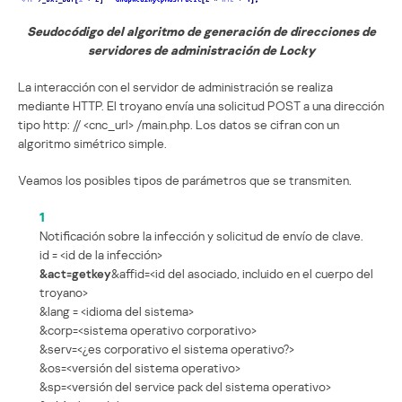
Seudocódigo del algoritmo de generación de direcciones de
servidores de administración de Locky
La interacción con el servidor de administración se realiza
mediante HTTP. El troyano envía una solicitud POST a una dirección
tipo http: // <cnc_url> /main.php. Los datos se cifran con un
algoritmo simétrico simple.
Veamos los posibles tipos de parámetros que se transmiten.
1
Notificación sobre la infección y solicitud de envío de clave.
id = <id de la infección>
&act=getkey
&affid=<id del asociado, incluido en el cuerpo del
troyano>
&lang = <idioma del sistema>
&corp=<sistema operativo corporativo>
&serv=<¿es corporativo el sistema operativo?>
&os=<versión del sistema operativo>
&sp=<versión del service pack del sistema operativo>