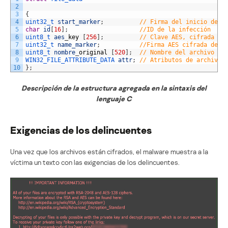
2
3
{
4
uint32_t 
start_marker
;
// Firma del inicio de l
5
char
id
[
16
]
;
//ID de la infección
6
uint8_t 
aes
_
key
[
256
]
;
// Clave AES, cifrada co
7
uint32_t 
name_marker
;
//Firma AES cifrada de i
8
uint8_t 
nombre
_
original
[
520
]
;
// Nombre del archivo or
9
WIN32_FILE_ATTRIBUTE_DATA 
attr
;
// Atributos de archivo 
10
}
;
Descripción de la estructura agregada en la sintaxis del
lenguaje C
Exigencias de los delincuentes
Una vez que los archivos están cifrados, el malware muestra a la
víctima un texto con las exigencias de los delincuentes.