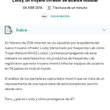
Locky, un troyano cifrador de alcance mundial
06 ABR 2016
7
lectura de un minuto
FEDOR SINITSYN
Índice
En febrero de 2016 Internet se vio sacudido por la epidemia del
nuevo troyano cifrador Locky (detectado por Kaspersky Lab como
Trojan-Ransom.Win32.Locky). La intensa propagación de este
malware no cesa hasta hoy: los productos de Kaspersky Lab
registraron que este troyano intentó infectar equipos de usuarios
en 114 países en todo el mundo.
El análisis de los ejemplares capturados mostró que se trata de un
representante de una nueva clase de extorsionadores, escrito
desde cero.
Pero, ¿qué es Locky y cómo protegerse de él?