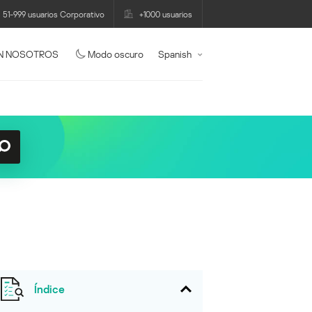
51-999 usuarios Corporativo
+1000 usuarios
N NOSOTROS
Modo oscuro
Spanish
Índice