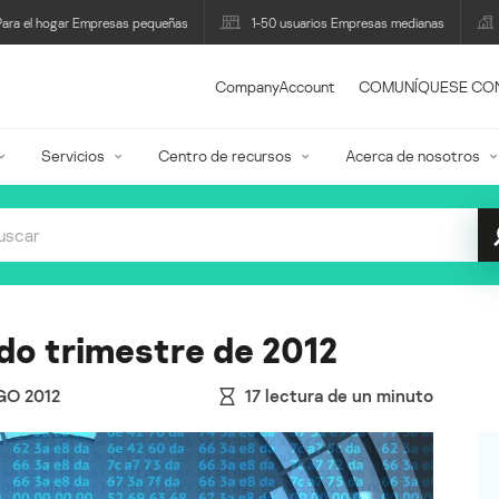
Para el hogar Empresas pequeñas
1-50 usuarios Empresas medianas
CompanyAccount
COMUNÍQUESE CO
Servicios
Centro de recursos
Acerca de nosotros
do trimestre de 2012
GO 2012
17
lectura de un minuto