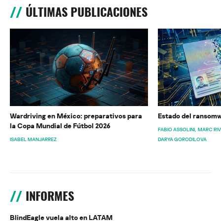
ÚLTIMAS PUBLICACIONES
Wardriving en México: preparativos para
Estado del ransomw
la Copa Mundial de Fútbol 2026
FABIO ASSOLINI
MARC RI
ISABEL MANJARREZ
DARYA GORODILOVA
INFORMES
BlindEagle vuela alto en LATAM