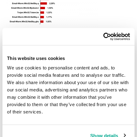
Top 10 programas maliciosos propagados por correo en febrero
de 2012
Los cuatro principales programas que se propagaron por medio de
This website uses cookies
correo en febrero fueron los mismos que en enero.
We use cookies to personalise content and ads, to
El líder, Trojan-Spy.HTML.Fraud.gen, representó el 16% del total de
provide social media features and to analyse our traffic.
las detecciones. Este troyano usa la tecnología conocida como
We also share information about your use of our site with
spoofing y aparece como una página HTML. Viene en un mensaje
our social media, advertising and analytics partners who
phishing que contiene un enlace a un sitio falso que imita el de
may combine it with other information that you’ve
algún prestigioso banco o sistema de pago online en el que se le
provided to them or that they’ve collected from your use
pide a la víctima que ingrese su nombre de usuario y su contraseña.
of their services.
Seis de cada diez programas maliciosos detectados en el tráfico
de correo son gusanos de correo que pertenecen a las familias
Email-Worm.Win32.Mydoom, Email-Worm.Win32.NetSky, y Email-
Show details