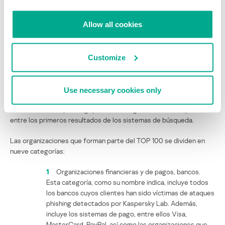
todos los enlaces phishing que el usuario intenta seguir, sean
enlaces en mensajes de correo spam o en Internet.
Allow all cookies
Cabe destacar que según los datos de KSN, cerca del 65% de los
clics en los enlaces phishing se hacen en los programas de correo.
Es decir, el correo sigue siendo el principal canal de difusión de los
Customize
enlaces phishing. Además, el 26% de los clics en los enlaces
phishing suceden directamente en los navegadores de Internet. En
esta categoría también están los clics hechos desde la interfaz
Use necessary cookies only
web del correo electrónico, de las redes sociales, además de los
clics en los sitios phishing que la tecnología Black SEO ha puesto
entre los primeros resultados de los sistemas de búsqueda.
Las organizaciones que forman parte del TOP 100 se dividen en
nueve categorías:
1
Organizaciones financieras y de pagos, bancos.
Esta categoría, como su nombre indica, incluye todos
los bancos cuyos clientes han sido víctimas de ataques
phishing detectados por Kaspersky Lab. Además,
incluye los sistemas de pago, entre ellos Visa,
MasterCard, PayPal, así como las organizaciones que