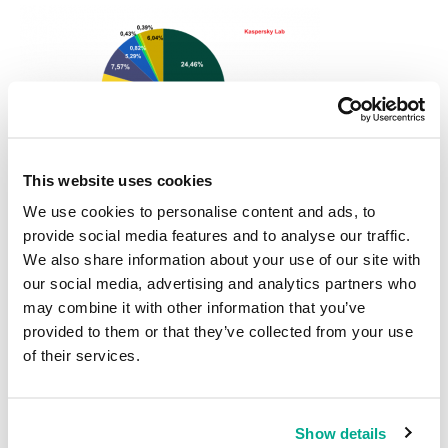
This website uses cookies
We use cookies to personalise content and ads, to
provide social media features and to analyse our traffic.
We also share information about your use of our site with
TOP100 de organizaciones atacadas por phishers. Enero de 2011,
our social media, advertising and analytics partners who
detecciones de Kaspersky Antiphisher
may combine it with other information that you’ve
Desde este año Kaspersky Lab empezará a publicar en sus
provided to them or that they’ve collected from your use
informes una nueva estadística, la de las organizaciones que han
of their services.
sufrido ataques phishing. Hemos agrupado en categorías el
TOP100 de organizaciones cuyos clientes fueron atacados por
phishers. La estadística se basa en las detecciones de nuestro
Show details
antiphishing en los equipos de los usuarios. El antiphishing detecta