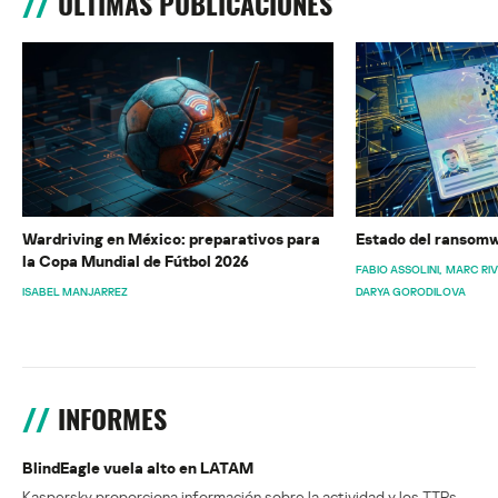
ÚLTIMAS PUBLICACIONES
Wardriving en México: preparativos para
Estado del ransomw
la Copa Mundial de Fútbol 2026
FABIO ASSOLINI
MARC RI
ISABEL MANJARREZ
DARYA GORODILOVA
INFORMES
BlindEagle vuela alto en LATAM
Kaspersky proporciona información sobre la actividad y los TTPs