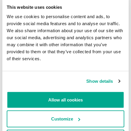
This website uses cookies
En noviembre, el 3% de todos los mensajes electrónicos contenían
ficheros maliciosos, es decir un 0,5% más que el mes anterior.
We use cookies to personalise content and ads, to
provide social media features and to analyse our traffic.
Los dos países líderes por reacciones del antivirus de correo no
We also share information about your use of our site with
han cambiado en noviembre: Rusia sigue en el primer lugar, por
our social media, advertising and analytics partners who
encima de EE.UU. en un 6%. Los índices de ambos países han
may combine it with other information that you’ve
crecido en comparación en el mes anterior en un 33,39% y 2,77%
respectivamente.
provided to them or that they’ve collected from your use
of their services.
La cantidad de reacciones del antivirus de correo en Inglaterra se
ha reducido a la mitad y es del 4,8%. En Australia este índice
también se ha reducido casi a la mitad (3,1%). Como resultado, en la
Show details
estadística estos países ocupan los puestos cuarto y décimo
respectivamente.
Los cambios en la cantidad de reacciones del antivirus de correo
Allow all cookies
en los demás países del TOP10 fluctúan dentro del 1%.
Customize