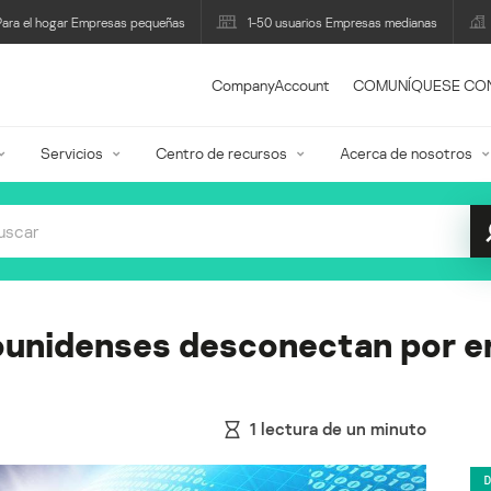
Para el hogar Empresas pequeñas
1-50 usuarios Empresas medianas
CompanyAccount
COMUNÍQUESE CO
Servicios
Centro de recursos
Acerca de nosotros
unidenses desconectan por er
1
lectura de un minuto