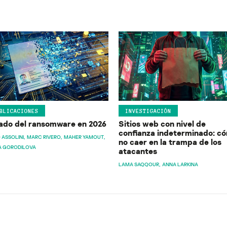
BLICACIONES
INVESTIGACIÓN
ado del ransomware en 2026
Sitios web con nivel de
confianza indeterminado: c
 ASSOLINI
MARC RIVERO
MAHER YAMOUT
no caer en la trampa de los
A GORODILOVA
atacantes
LAMA SAQQOUR
ANNA LARKINA