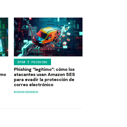
SPAM Y PHISHING
Phishing “legítimo”: cómo los
ómo
atacantes usan Amazon SES
para evadir la protección de
correo electrónico
ROMAN DEDENOK