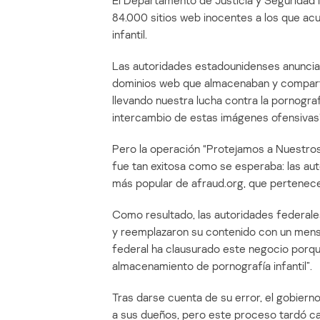
El Departamento de Justicia y Seguridad 
84.000 sitios web inocentes a los que acu
infantil.
Las autoridades estadounidenses anunciar
dominios web que almacenaban y compartí
llevando nuestra lucha contra la pornografía
intercambio de estas imágenes ofensivas”
Pero la operación “Protejamos a Nuestros N
fue tan exitosa como se esperaba: las au
más popular de afraud.org, que pertenec
Como resultado, las autoridades federale
y reemplazaron su contenido con un mensa
federal ha clausurado este negocio porque 
almacenamiento de pornografía infantil”.
Tras darse cuenta de su error, el gobierno 
a sus dueños, pero este proceso tardó ca