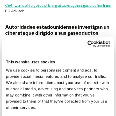
CERT warns of targeted phishing attacks against gas pipeline firms
PC Advisor
Autoridades estadounidenses investigan un
ciberataque dirigido a sus gaseoductos
Su dirección de correo electrónico no será publicada.
Los
campos obligatorios están marcados con
*
This website uses cookies
We use cookies to personalise content and ads, to
provide social media features and to analyse our traffic.
We also share information about your use of our site with
our social media, advertising and analytics partners who
Nombre
*
Correo electrónico
*
may combine it with other information that you’ve
provided to them or that they’ve collected from your use
of their services.