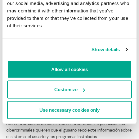
Worm.Java.AutoRun entre abril y mayo de 2013
our social media, advertising and analytics partners who
may combine it with other information that you’ve
provided to them or that they’ve collected from your use
Worm.JS.AutoRun
of their services.
El modelo de distribución de este gusano utiliza el mismo método
que hemos explicado con autorun.inf, servidores FTP, sitios web
para compartir archivos, carpetas compartidas y CDs y DVDs
Show details
quemados en los equipos infectados.
El gusano se multiplica a sí mismo en catálogos y se agrega a la
Allow all cookies
ejecución automática. En ese momento revisa el ambiente en el
que se ejecutó. Si el gusano se ejecuta en un equipo no virtual,
comienza a buscar herramientas activas de monitorización y
Customize
protección del equipo. Si las detecta, el gusano hace que dejen de
funcionar.
Use necessary cookies only
El malware recibe órdenes mediante un archivo descargado desde
el centro de comando. Estas instrucciones suelen solicitar que se
reúna información de los sistemas infectados. En particular, los
cibercriminales quieren que el gusano recolecte información sobre
el sistema, el usuario y los programas instalados.