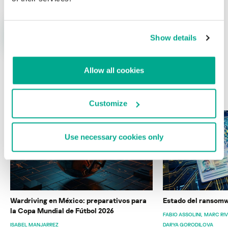
Show details
Allow all cookies
ÚLTIMAS PUBLICACIONES
Customize
Use necessary cookies only
Wardriving en México: preparativos para
Estado del ransomw
la Copa Mundial de Fútbol 2026
FABIO ASSOLINI
MARC RI
ISABEL MANJARREZ
DARYA GORODILOVA