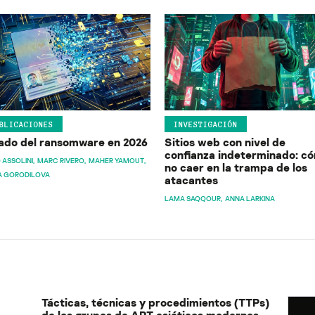
BLICACIONES
INVESTIGACIÓN
ado del ransomware en 2026
Sitios web con nivel de
confianza indeterminado: c
 ASSOLINI
MARC RIVERO
MAHER YAMOUT
no caer en la trampa de los
A GORODILOVA
atacantes
LAMA SAQQOUR
ANNA LARKINA
Tácticas, técnicas y procedimientos (TTPs)