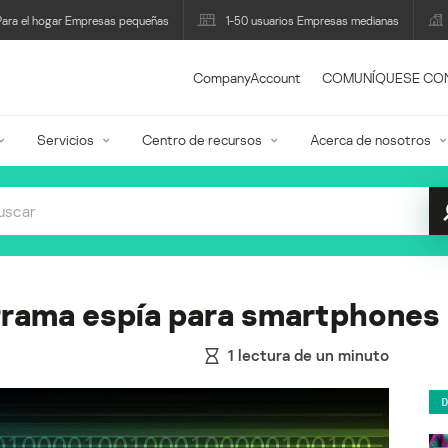
Para el hogar Empresas pequeñas
1-50 usuarios Empresas medianas
CompanyAccount
COMUNÍQUESE CO
Servicios
Centro de recursos
Acerca de nosotros
grama espía para smartphones
1
lectura de un minuto