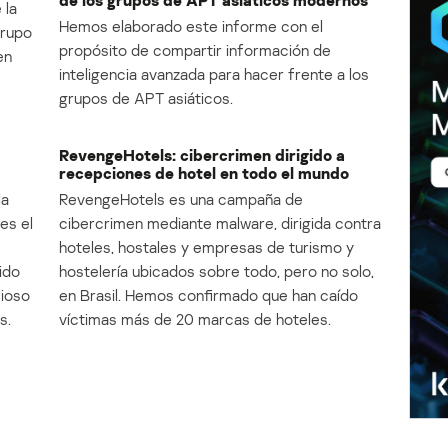
de los grupos de APT asiáticos modernos
 la
Hemos elaborado este informe con el
Grupo
propósito de compartir información de
en
inteligencia avanzada para hacer frente a los
grupos de APT asiáticos.
RevengeHotels: cibercrimen dirigido a
recepciones de hotel en todo el mundo
la
RevengeHotels es una campaña de
es el
cibercrimen mediante malware, dirigida contra
e
hoteles, hostales y empresas de turismo y
ido
hostelería ubicados sobre todo, pero no solo,
cioso
en Brasil. Hemos confirmado que han caído
s.
víctimas más de 20 marcas de hoteles.