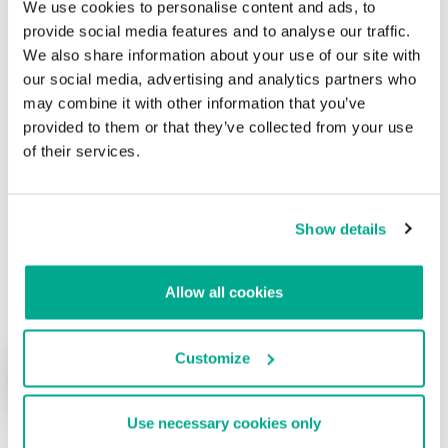
We use cookies to personalise content and ads, to
Bestiario virtual. Miscelánea de virus
provide social media features and to analyse our traffic.
informáticos (№2, marzo de 2007)
We also share information about your use of our site with
our social media, advertising and analytics partners who
Su dirección de correo electrónico no será publicada.
Los
may combine it with other information that you’ve
campos obligatorios están marcados con
*
provided to them or that they’ve collected from your use
of their services.
Show details
Nombre
*
Correo electrónico
*
Allow all cookies
Customize
Use necessary cookies only