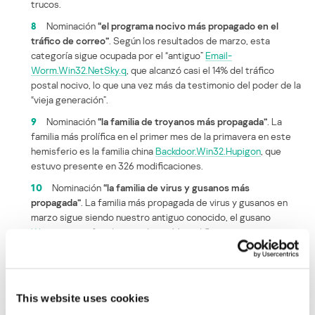
trucos.
8
Nominación
“el programa nocivo más propagado en el
tráfico de correo”
. Según los resultados de marzo, esta
categoría sigue ocupada por el “antiguo”
Email-
Worm.Win32.NetSky.q
, que alcanzó casi el 14% del tráfico
postal nocivo, lo que una vez más da testimonio del poder de la
“vieja generación”.
9
Nominación
“la familia de troyanos más propagada”
. La
familia más prolífica en el primer mes de la primavera en este
hemisferio es la familia china
Backdoor.Win32.Hupigon
, que
estuvo presente en 326 modificaciones.
10
Nominación
“la familia de virus y gusanos más
propagada”
. La familia más propagada de virus y gusanos en
marzo sigue siendo nuestro antiguo conocido, el gusano
Warezov
, que fue detectado en 44 modificaciones.
TROYANO
BACKDOOR
WORM
This website uses cookies