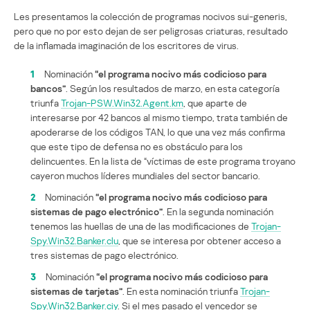
Les presentamos la colección de programas nocivos sui-generis,
pero que no por esto dejan de ser peligrosas criaturas, resultado
de la inflamada imaginación de los escritores de virus.
1
Nominación
“el programa nocivo más codicioso para
bancos”
. Según los resultados de marzo, en esta categoría
triunfa
Trojan-PSW.Win32.Agent.km
, que aparte de
interesarse por 42 bancos al mismo tiempo, trata también de
apoderarse de los códigos TAN, lo que una vez más confirma
que este tipo de defensa no es obstáculo para los
delincuentes. En la lista de “víctimas de este programa troyano
cayeron muchos líderes mundiales del sector bancario.
2
Nominación
“el programa nocivo más codicioso para
sistemas de pago electrónico”
. En la segunda nominación
tenemos las huellas de una de las modificaciones de
Trojan-
Spy.Win32.Banker.clu
, que se interesa por obtener acceso a
tres sistemas de pago electrónico.
3
Nominación
“el programa nocivo más codicioso para
sistemas de tarjetas”
. En esta nominación triunfa
Trojan-
Spy.Win32.Banker.ciy
. Si el mes pasado el vencedor se