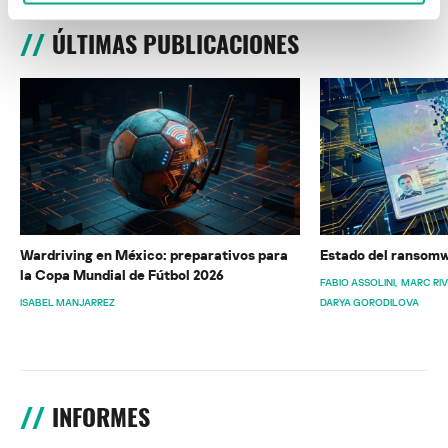
ÚLTIMAS PUBLICACIONES
Wardriving en México: preparativos para
Estado del ransomw
la Copa Mundial de Fútbol 2026
FABIO ASSOLINI
MARC RI
ISABEL MANJARREZ
DARYA GORODILOVA
INFORMES