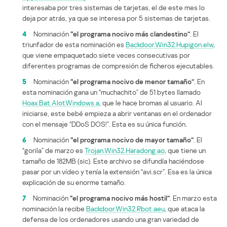
interesaba por tres sistemas de tarjetas, el de este mes lo
deja por atrás, ya que se interesa por 5 sistemas de tarjetas.
4
Nominación
“el programa nocivo más clandestino”
. El
triunfador de esta nominación es
Backdoor.Win32.Hupigon.elw
,
que viene empaquetado siete veces consecutivas por
diferentes programas de compresión de ficheros ejecutables.
5
Nominación
“el programa nocivo de menor tamaño”
. En
esta nominación gana un “muchachito” de 51 bytes llamado
Hoax.Bat.AlotWindows.a
, que le hace bromas al usuario. Al
iniciarse, este bebé empieza a abrir ventanas en el ordenador
con el mensaje “DDoS DOS!”. Esta es su única función.
6
Nominación
“el programa nocivo de mayor tamaño”
. El
“gorila” de marzo es
Trojan.Win32.Haradong.ao
, que tiene un
tamaño de 182MB (sic). Este archivo se difundía haciéndose
pasar por un vídeo y tenía la extensión “avi.scr”. Esa es la única
explicación de su enorme tamaño.
7
Nominación
“el programa nocivo más hostil”
. En marzo esta
nominación la recibe
Backdoor.Win32.Rbot.aeu
, que ataca la
defensa de los ordenadores usando una gran variedad de