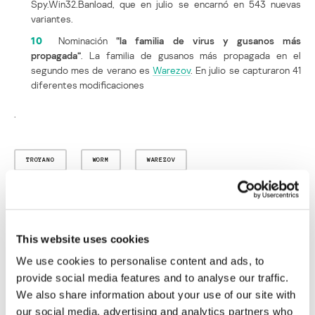
Spy.Win32.Banload, que en julio se encarnó en 543 nuevas
variantes.
10
Nominación
“la familia de virus y gusanos más
propagada”
. La familia de gusanos más propagada en el
segundo mes de verano es
Warezov
. En julio se capturaron 41
diferentes modificaciones
.
TROYANO
WORM
WAREZOV
Bestiario virtual. Miscelánea de virus
informáticos (№6, julio de 2007)
This website uses cookies
Su dirección de correo electrónico no será publicada.
Los
We use cookies to personalise content and ads, to
campos obligatorios están marcados con
*
provide social media features and to analyse our traffic.
We also share information about your use of our site with
our social media, advertising and analytics partners who