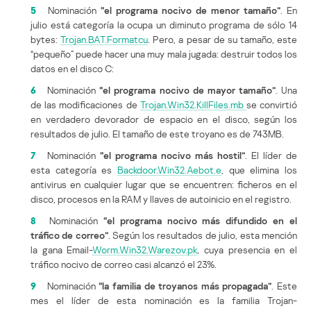
5
Nominación
“el programa nocivo de menor tamaño”
. En
julio está categoría la ocupa un diminuto programa de sólo 14
bytes:
Trojan.BAT.Formatcu
. Pero, a pesar de su tamaño, este
“pequeño” puede hacer una muy mala jugada: destruir todos los
datos en el disco C:
6
Nominación
“el programa nocivo de mayor tamaño”
. Una
de las modificaciones de
Trojan.Win32.KillFiles.mb
se convirtió
en verdadero devorador de espacio en el disco, según los
resultados de julio. El tamaño de este troyano es de 743MB.
7
Nominación
“el programa nocivo más hostil”
. El líder de
esta categoría es
Backdoor.Win32.Aebot.e
, que elimina los
antivirus en cualquier lugar que se encuentren: ficheros en el
disco, procesos en la RAM y llaves de autoinicio en el registro.
8
Nominación
“el programa nocivo más difundido en el
tráfico de correo”
. Según los resultados de julio, esta mención
la gana Email-
Worm.Win32.Warezov.pk
, cuya presencia en el
tráfico nocivo de correo casi alcanzó el 23%.
9
Nominación
“la familia de troyanos más propagada”
. Este
mes el líder de esta nominación es la familia Trojan-