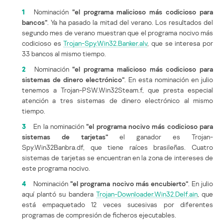
1
Nominación
“el programa malicioso más codicioso para
bancos”
. Ya ha pasado la mitad del verano. Los resultados del
segundo mes de verano muestran que el programa nocivo más
codicioso es
Trojan-Spy.Win32.Banker.alv
, que se interesa por
33 bancos al mismo tiempo.
2
Nominación
“el programa malicioso más codicioso para
sistemas de dinero electrónico”
. En esta nominación en julio
tenemos a Trojan-PSW.Win32Steam.f, que presta especial
atención a tres sistemas de dinero electrónico al mismo
tiempo.
3
En la nominación
“el programa nocivo más codicioso para
sistemas de tarjetas”
el ganador es Trojan-
Spy.Win32Banbra.df, que tiene raíces brasileñas. Cuatro
sistemas de tarjetas se encuentran en la zona de intereses de
este programa nocivo.
4
Nominación
“el programa nocivo más encubierto”
. En julio
aquí plantó su bandera
Trojan-Downloader.Win32.Delf.ain
, que
está empaquetado 12 veces sucesivas por diferentes
programas de compresión de ficheros ejecutables.