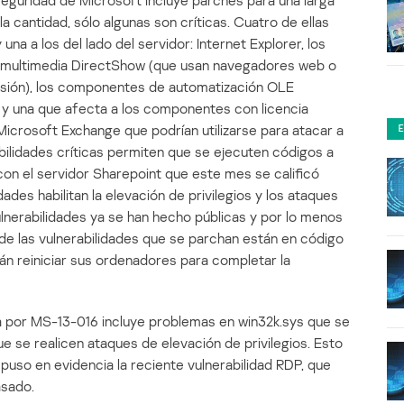
 seguridad de Microsoft incluye parches para una larga
 la cantidad, sólo algunas son críticas. Cuatro de ellas
una a los del lado del servidor: Internet Explorer, los
 multimedia DirectShow (que usan navegadores web o
sión), los componentes de automatización OLE
, y una que afecta a los componentes con licencia
Microsoft Exchange que podrían utilizarse para atacar a
bilidades críticas permiten que se ejecuten códigos a
o con el servidor Sharepoint que este mes se calificó
des habilitan la elevación de privilegios y los ataques
lnerabilidades ya se han hecho públicas y por lo menos
de las vulnerabilidades que se parchan están en código
án reiniciar sus ordenadores para completar la
da por MS-13-016 incluye problemas en win32k.sys que se
e se realicen ataques de elevación de privilegios. Esto
puso en evidencia la reciente vulnerabilidad RDP, que
asado.