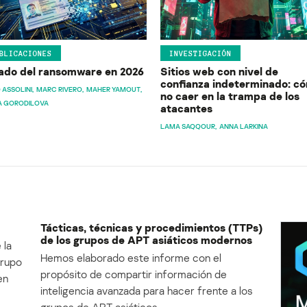
BLICACIONES
INVESTIGACIÓN
ado del ransomware en 2026
Sitios web con nivel de
confianza indeterminado: c
 ASSOLINI
MARC RIVERO
MAHER YAMOUT
no caer en la trampa de los
A GORODILOVA
atacantes
LAMA SAQQOUR
ANNA LARKINA
Tácticas, técnicas y procedimientos (TTPs)
de los grupos de APT asiáticos modernos
 la
Hemos elaborado este informe con el
Grupo
propósito de compartir información de
en
inteligencia avanzada para hacer frente a los
grupos de APT asiáticos.