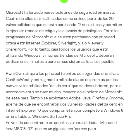
Microsoft ha lanzado nueve boletines de seguridad en marzo.
Cuatro de ellos estn calificados como crticos pero, de las 20
vulnerabilidades que se estn parchando, 12 son crticas y permiten
la ejecucin remota de cdigo y la elevacin de privilegios. Entre los
programas de Microsoft que se estn parchando con prioridad
crtica estn Internet Explorer, Silverlight, Visio Viewer y
SharePoint. Por lo tanto, casi todos los usuarios que estn
utilizando Windows, y muchas tiendas de Microsoft, deberan
dedicar unos minutos a parchar sus sistemas lo antes posible.
Pwn2Own atrajo a los principal talentos de seguridad ofensiva a
CanSecWest y entreg medio milln de dlares en premios por las
nuevas vulnerabilidades ‘del da cero’ que se descubrieron, pero el
acontecimiento no tuvo mucho impacto en el boletn de Microsoft
de este mes. Tambin se explotaron Adobe, Java, Firefox y Chrome,
adems de que se encontraron dos vulnerabilidades del da cero en
Internet Explorer 10 que comprometan por completo a Windows 8
en una tableta Windows Surface Pro.
En vez de concentrarse en aquellas vulnerabilidades, Microsoft
lanz MS013-021, que es un gigantesco ‘parche para