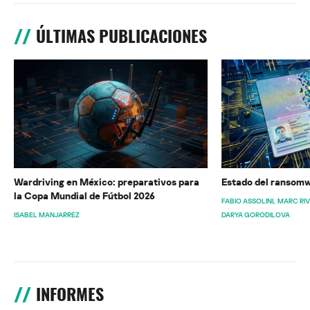
ÚLTIMAS PUBLICACIONES
Wardriving en México: preparativos para
Estado del ransomw
la Copa Mundial de Fútbol 2026
FABIO ASSOLINI
MARC RI
ISABEL MANJARREZ
DARYA GORODILOVA
INFORMES