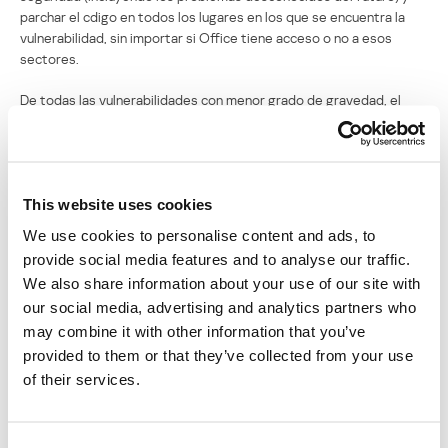
parchar el cdigo en todos los lugares en los que se encuentra la
vulnerabilidad, sin importar si Office tiene acceso o no a esos
sectores.
De todas las vulnerabilidades con menor grado de gravedad, el
problema del descriptor USB del modo kernel parece el ms
interesante. Y s, el ttulo de esta entrada es exagerado y hasta
ridculo. No creo que pueda surgir un nuevo Stuxnet slo a causa de
esta vulnerabilidad. Pero, recordando los vectores del exploit de
This website uses cookies
Stuxnet, ofrece la ejecucin de otro vector de entrega para cdigos
arbitrarios en modo kernel con slo insertar un dispositivo USB en el
We use cookies to personalise content and ads, to
sistema.
provide social media features and to analyse our traffic.
Para dejar las cosas claras, aqu no se encuentra ningn potencial
We also share information about your use of our site with
inmediato para el surgimiento de un nuevo Stuxnet. El peligro
our social media, advertising and analytics partners who
inmediato radica en que Stuxnet demostr que existe una disposicin
de la superficie de ataque para activar ambientes industriales muy
may combine it with other information that you’ve
asegurados, lo que permite una infiltracin al estilo Pearl Harbor en
provided to them or that they’ve collected from your use
su eficacia y elemento sorpresa.
of their services.
Boletines de seguridad de Microsoft, marzo