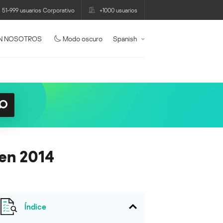
51-999 usuarios Corporativo
+1000 usuarios
N NOSOTROS
Modo oscuro
Spanish
 en 2014
Índice