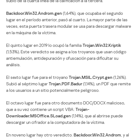
subió de la cuarta línea de la calificación a la tercera.
Backdoor.Win32.Androm.gen
(1,64%), que ocupaba el segundo
lugar en el período anterior, pasó al cuarto. La mayor parte de las
veces, esta puerta trasera modular se usa para descargar malware
en la máquina de la víctima.
El quinto lugar en 2019 lo ocupó la familia
Trojan.Win32.Kriptik
(1,53%)
.
Este veredicto se asigna a los troyanos que usan código
antiemulación, antidepuración y ofuscación para dificultar su
análisis.
El sexto lugar fue para el troyano
Trojan.MSIL.Crypt.gen
(1,26%).
Subió al séptimo lugar
Trojan.PDF.Badur
(1,14%), un PDF que remite
a los usuarios a un sitio potencialmente peligroso.
El octavo lugar fue para otro documento DOC/DOCX malicioso,
que a su vez contiene un script VBA:
Trojan-
Downloader.MSOffice.SLoad.gen
(1,14%), que al abrirse puede
descargar un cifrador a la computadora de la víctima.
En noveno lugar hay otro veredicto.
Backdoor.Win32.Androm
, y al