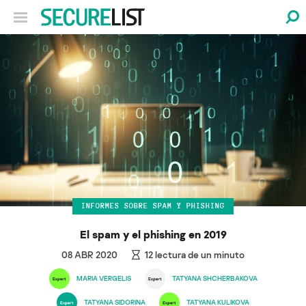
INFORMES SOBRE SPAM Y PHISHING
El spam y el phishing en 2019
08 ABR 2020
12
lectura de un minuto
MARIA VERGELIS
TATYANA SHCHERBAKOVA
TATYANA SIDORINA
TATYANA KULIKOVA