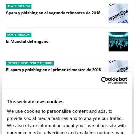
SPAM Y PHISHING
Spam y phishing en el segundo trimestre de 2018
SPAM Y PHISHING
El Mundial del engaño
INFORMES SOBRE SPAM Y PHISHING
El spam y phishing en el primer trimestre de 2018
INFORMES SOBRE SPAM Y PHISHING
El spam y el phishing en 2017
This website uses cookies
We use cookies to personalise content and ads, to
provide social media features and to analyse our traffic.
INFORMES SOBRE SPAM Y PHISHING
We also share information about your use of our site with
Spam y phishing en el tercer trimestre de 2017
our social media, advertising and analytics partners who