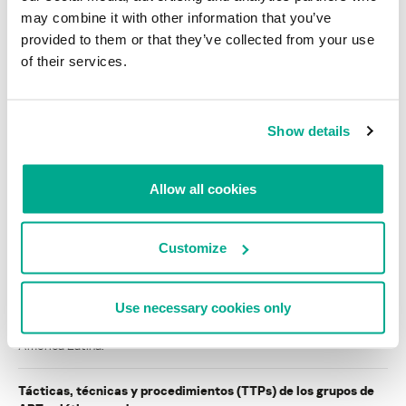
may combine it with other information that you’ve
provided to them or that they’ve collected from your use
INFORMES SOBRE SPAM Y PHISHING
of their services.
Spam y phishing en el segundo trimestre de 2017
Show details
Cargar más
Allow all cookies
INFORMES
Customize
BlindEagle vuela alto en LATAM
Kaspersky proporciona información sobre la actividad y los TTPs
Use necessary cookies only
del APT BlindEagle. Grupo que apunta a organizaciones e
individuos en Colombia, Ecuador, Chile, Panamá y otros países de
América Latina.
Tácticas, técnicas y procedimientos (TTPs) de los grupos de