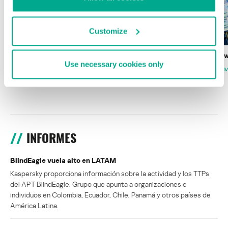
Customize
Wardriving en México: preparativos para
Estado del ransomw
Use necessary cookies only
la Copa Mundial de Fútbol 2026
FABIO ASSOLINI
MARC RI
ISABEL MANJARREZ
DARYA GORODILOVA
INFORMES
BlindEagle vuela alto en LATAM
Kaspersky proporciona información sobre la actividad y los TTPs
del APT BlindEagle. Grupo que apunta a organizaciones e
individuos en Colombia, Ecuador, Chile, Panamá y otros países de
América Latina.