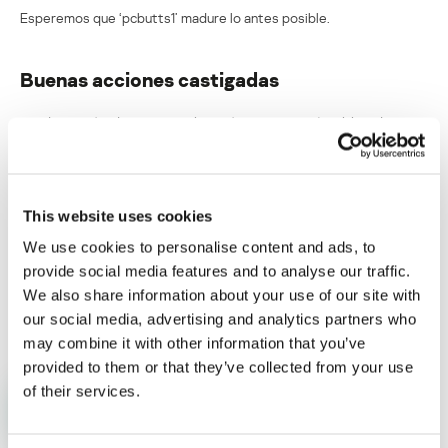
Esperemos que ‘pcbutts1’ madure lo antes posible.
Buenas acciones castigadas
Su dirección de correo electrónico no será publicada.
Los
campos obligatorios están marcados con
*
This website uses cookies
We use cookies to personalise content and ads, to
provide social media features and to analyse our traffic.
We also share information about your use of our site with
Nombre
*
Correo electrónico
*
our social media, advertising and analytics partners who
may combine it with other information that you’ve
provided to them or that they’ve collected from your use
of their services.