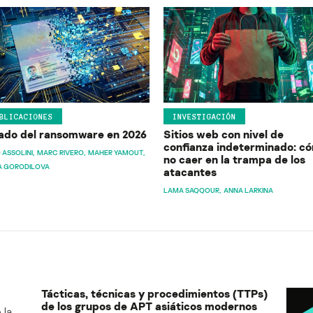
BLICACIONES
INVESTIGACIÓN
ado del ransomware en 2026
Sitios web con nivel de
confianza indeterminado: c
 ASSOLINI
MARC RIVERO
MAHER YAMOUT
no caer en la trampa de los
A GORODILOVA
atacantes
LAMA SAQQOUR
ANNA LARKINA
Tácticas, técnicas y procedimientos (TTPs)
de los grupos de APT asiáticos modernos
 la