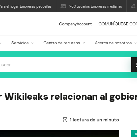
Para el hogar Empresas pequeñas
1-50 usuarios Empresas medianas
CompanyAccount
COMUNÍQUESE CO
Servicios
Centro de recursos
Acerca de nosotros
r Wikileaks relacionan al gobie
1
lectura de un minuto