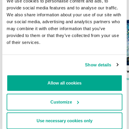
We use cookies to personalise content and ads, to
provide social media features and to analyse our traffic.
ÚLTIMAS PUBLICACIONES
We also share information about your use of our site with
our social media, advertising and analytics partners who
may combine it with other information that you’ve
provided to them or that they’ve collected from your use
of their services.
Show details
Wardriving en México: preparativos para
Estado del ransomw
la Copa Mundial de Fútbol 2026
FABIO ASSOLINI
MARC RI
Allow all cookies
ISABEL MANJARREZ
DARYA GORODILOVA
Customize
INFORMES
Use necessary cookies only