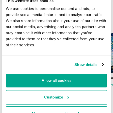
This website uses cookies
We use cookies to personalise content and ads, to
provide social media features and to analyse our traffic.
We also share information about your use of our site with
ÚLTIMAS PUBLICACIONES
our social media, advertising and analytics partners who
may combine it with other information that you’ve
provided to them or that they’ve collected from your use
of their services.
Show details
Wardriving en México: preparativos para
Estado del ransomw
Allow all cookies
la Copa Mundial de Fútbol 2026
FABIO ASSOLINI
MARC RI
ISABEL MANJARREZ
DARYA GORODILOVA
Customize