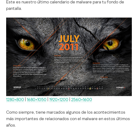
Este es nuestro último calendario de malware para tu fondo de
pantalla.
1280×800
|
1680×1050
|
1920×1200
|
2560×1600
Como siempre, tiene marcados algunos de los acontecimientos
más importantes de relacionados con el malware en estos últimos
años.