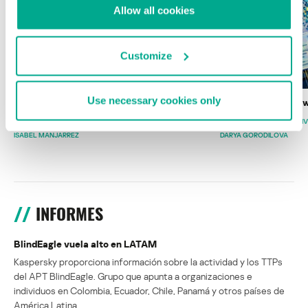
Allow all cookies
Customize
Use necessary cookies only
Wardriving en México: preparativos para
Estado del ransomw
la Copa Mundial de Fútbol 2026
FABIO ASSOLINI
MARC RI
ISABEL MANJARREZ
DARYA GORODILOVA
INFORMES
BlindEagle vuela alto en LATAM
Kaspersky proporciona información sobre la actividad y los TTPs
del APT BlindEagle. Grupo que apunta a organizaciones e
individuos en Colombia, Ecuador, Chile, Panamá y otros países de
América Latina.