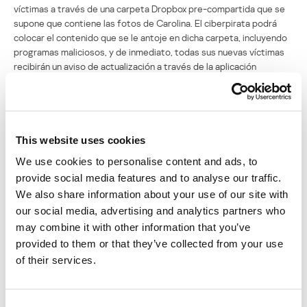
víctimas a través de una carpeta Dropbox pre-compartida que se
supone que contiene las fotos de Carolina. El ciberpirata podrá
colocar el contenido que se le antoje en dicha carpeta, incluyendo
programas maliciosos, y de inmediato, todas sus nuevas víctimas
recibirán un aviso de actualización a través de la aplicación
Dropbox, y seguro que harán click.
Hasta el momento, hay 320 clicks en la URL corta de Google y la
mayoría pertenece a Brasil, y Windows y Google Chrome son las
plataformas más comunes:
This website uses cookies
We use cookies to personalise content and ads, to
provide social media features and to analyse our traffic.
We also share information about your use of our site with
our social media, advertising and analytics partners who
may combine it with other information that you’ve
provided to them or that they’ve collected from your use
of their services.