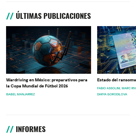
ÚLTIMAS PUBLICACIONES
Wardriving en México: preparativos para
Estado del ransomw
la Copa Mundial de Fútbol 2026
FABIO ASSOLINI
MARC RI
ISABEL MANJARREZ
DARYA GORODILOVA
INFORMES